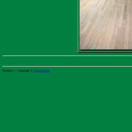
DiaShow --- Copyright ©
AquaSoftware