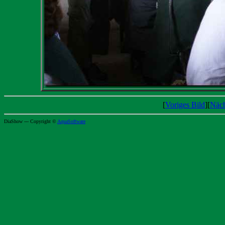
[
Voriges Bild
][
Näch
DiaShow --- Copyright ©
AquaSoftware