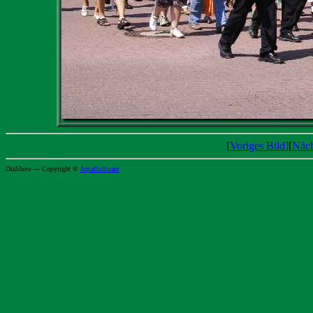
[
Voriges Bild
][
Näch
DiaShow --- Copyright ©
AquaSoftware