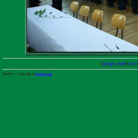
[
Voriges Bild
][
Näch
DiaShow --- Copyright ©
AquaSoftware