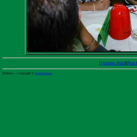
[
Voriges Bild
][
Näch
DiaShow --- Copyright ©
AquaSoftware